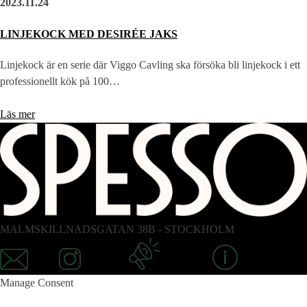
2023.11.24
LINJEKOCK MED DESIRÉE JAKS
Linjekock är en serie där Viggo Cavling ska försöka bli linjekock i ett
professionellt kök på 100…
Läs mer
MALMSKILLNADSGATAN 38B - STOCKHOLM
Email
Instagram
Newsletter
Information
Manage Consent