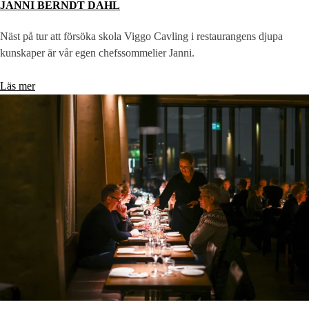
JANNI BERNDT DAHL
Näst på tur att försöka skola Viggo Cavling i restaurangens djupa
kunskaper är vår egen chefssommelier Janni.
Läs mer