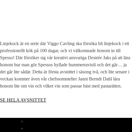
Linjekock är en serie där Viggo Cavling ska försöka bli linjekock i ett
professionellt kök på 100 dagar, och vi välkomnade honom in till
Spesso! Där försöker sig vår kreativt ansvariga Desirée Jaks på att lära
honom hur man gör Spessos hyllade hummerravioli och det går… ja
det går lite sådär. Detta är första avsnittet i säsong två, och lite senare i
veckan kommer även vår chefssommelier Janni Berndt Dahl lära
honom lite om vin och vilket vin som passar bäst med pastarätten.
SE HELA AVSNITTET
MIDDAG
LUNCH