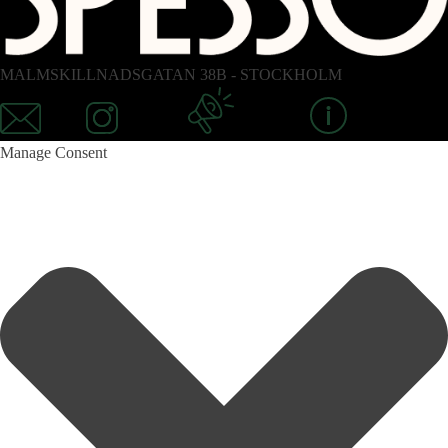
MALMSKILLNADSGATAN 38B - STOCKHOLM
Email
Instagram
Newsletter
Information
Manage Consent