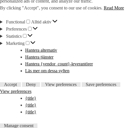
personalized ads or content, and analyze our traffic.
By clicking "Accept", you consent to our use of cookies.
Read More
Functional
Functional
Alltid aktiv
Preferences
Preferences
Statistics
Statistics
Marketing
Marketing
Hantera alternativ
Hantera tjänster
Hantera {vendor_count}-leverantörer
Läs mer om dessa syften
Accept
Deny
View preferences
Save preferences
View preferences
{title}
{title}
{title}
Manage consent