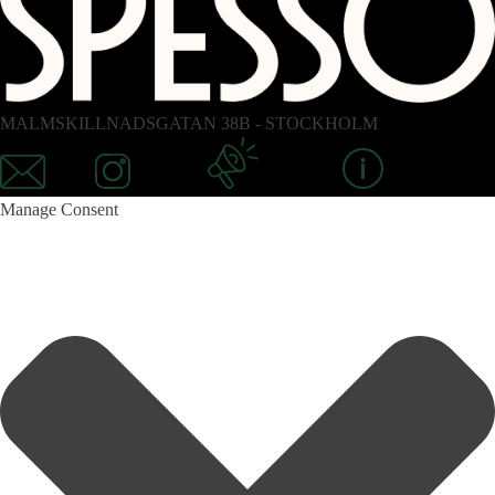
MALMSKILLNADSGATAN 38B - STOCKHOLM
Email
Instagram
Newsletter
Information
Manage Consent