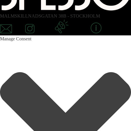
MALMSKILLNADSGATAN 38B - STOCKHOLM
Email
Instagram
Newsletter
Information
Manage Consent